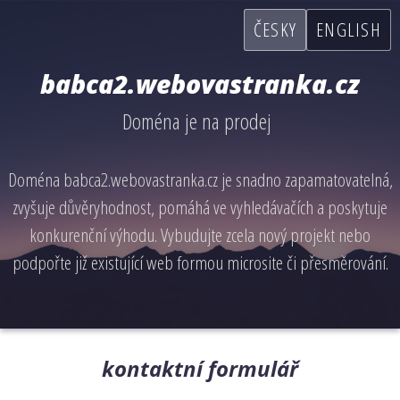
ČESKY
ENGLISH
babca2.webovastranka.cz
Doména je na prodej
Doména babca2.webovastranka.cz je snadno zapamatovatelná,
zvyšuje důvěryhodnost, pomáhá ve vyhledávačích a poskytuje
konkurenční výhodu. Vybudujte zcela nový projekt nebo
podpořte již existující web formou microsite či přesměrování.
kontaktní formulář